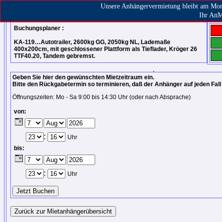
Unsere Anhängervermietung bleibt am Mont
AnMiet Ammersbek
Ihr An
Buchungsplaner :
KA-119…Autotrailer, 2600kg GG, 2050kg NL, Lademaße
400x200cm, mit geschlossener Plattform als Tieflader, Kröger 26
TTF40.20, Tandem gebremst.
Geben Sie hier den gewünschten Mietzeitraum ein.
Bitte den Rückgabetermin so terminieren, daß der Anhänger auf jeden Fall 
Öffnungszeiten: Mo - Sa 9:00 bis 14:30 Uhr (oder nach Absprache)
von:
:
Uhr
bis:
:
Uhr