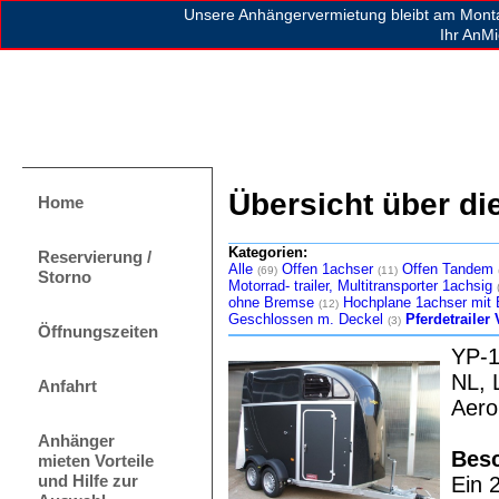
Unsere Anhängervermietung bleibt am Mont
Ihr AnM
Übersicht über di
Home
Kategorien:
Reservierung /
Alle
Offen 1achser
Offen Tandem
(69)
(11)
Storno
Motorrad- trailer, Multitransporter 1achsig
ohne Bremse
Hochplane 1achser mit
(12)
Geschlossen m. Deckel
Pferdetrailer
(3)
Öffnungszeiten
YP-1
NL, 
Anfahrt
Aero
Anhänger
Besc
mieten Vorteile
und Hilfe zur
Ein 