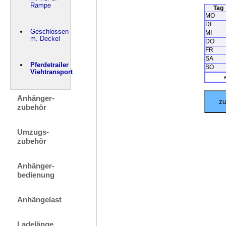
Rampe
Tag
MO
DI
Geschlossen
MI
m. Deckel
DO
FR
SA
Pferdetrailer
SO
Viehtransport
Anhänger-
zubehör
Umzugs-
zubehör
Anhänger-
bedienung
Anhängelast
Ladelänge