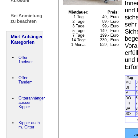
Auswahl
Inne
und 
Mietdauer:
Preis:
Bei Anmietung
sich
1 Tag
49,- Euro
zu beachten
2 Tage
89,- Euro
sehr
3 Tage
99,- Euro
Sich
5 Tage
149,- Euro
7 Tage
199,- Euro
Miet-Anhänger
begei
14 Tage
339,- Euro
Kategorien
Vora
1 Monat
539,- Euro
erfü
Offen
und 
1achser
Erfo
Tag
Offen
MO
3
Tandem
DI
4
MI
5
DO
6
Gitteranhänger
ausser
FR
7
Kipper
SA
8
SO
9
Kipper auch
m. Gitter