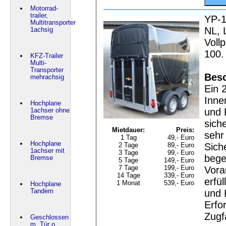
Motorrad-
trailer,
YP-1
Multitransporter
NL, 
1achsig
Voll
100.
KFZ-Trailer
Multi-
Transporter
Besc
mehrachsig
Ein 
Inne
Hochplane
und 
1achser ohne
Bremse
sich
Mietdauer:
Preis:
sehr
1 Tag
49,- Euro
Hochplane
Sich
2 Tage
89,- Euro
1achser mit
3 Tage
99,- Euro
begei
Bremse
5 Tage
149,- Euro
7 Tage
199,- Euro
Vora
14 Tage
339,- Euro
erfü
1 Monat
539,- Euro
Hochplane
und 
Tandem
Erfo
Zugf
Geschlossen
m. Tür o.